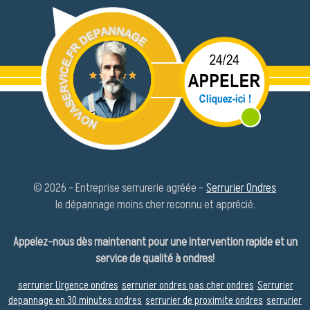
© 2026 - Entreprise serrurerie agréée -
Serrurier Ondres
le dépannage moins cher reconnu et apprécié.
Appelez-nous dès maintenant pour une intervention rapide et un
service de qualité à ondres!
serrurier Urgence ondres
serrurier ondres pas.cher ondres
Serrurier
depannage en 30 minutes ondres
serrurier de proximite ondres
serrurier